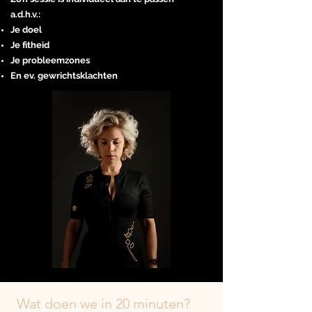
a.d.h.v.:
Je doel
Je fitheid
Je probleemzones
En ev. gewrichtsklachten
Wat doen we in 20 minuten?