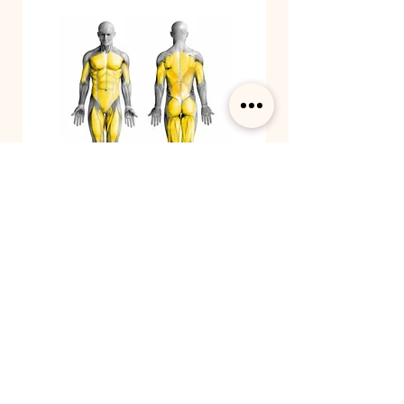
Met EMS traint je 10 spiergroepen
buikspieren
borstpieren
triceps
biceps
brede rugspieren
onderrug
zitvlak