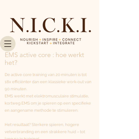
EMS active core : hoe werkt
het?
De active core training van 20 minuten is tot
18x efficiënter dan een klassieke work-out van
90 minuten.
EMS werkt met elektromusculaire stimulatie,
kortweg EMS om je spieren op een specifieke
en aangename methode te stimuleren.
Het resultaat? Sterkere spieren, hogere
vetverbranding en een strakkere huid – tot
lang na je training!