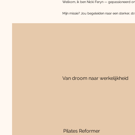
Welkom, ik ben Nicki Feryn — gepassioneerd on
Mijn missie? Jou begeleiden naar een sterker, strak
Van droom naar werkelijkheid
Pilates Reformer