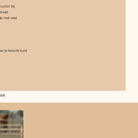
ructor bij
dwijd.
jk met veel
aar je terecht kunt
aal.