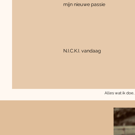
mijn nieuwe passie
N.I.C.K.I. vandaag
Alles wat ik doe