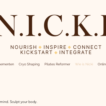
nementen
Cryo Shaping
Pilates Reformer
Wie is Nicki
Onli
 mind. Sculpt your body.