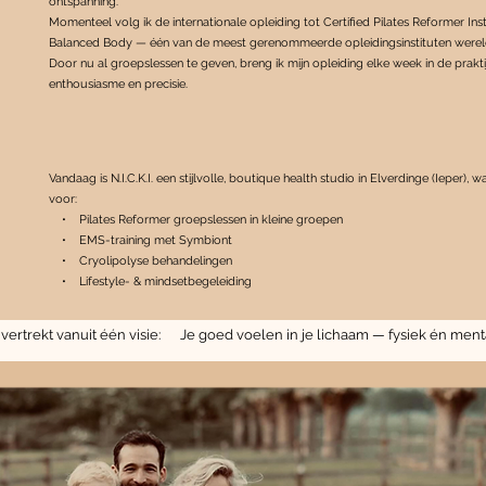
ontspanning.
Momenteel volg ik de internationale opleiding tot Certified Pilates Reformer Inst
Balanced Body — één van de meest gerenommeerde opleidingsinstituten werel
Door nu al groepslessen te geven, breng ik mijn opleiding elke week in de prakti
enthousiasme en precisie.
Vandaag is N.I.C.K.I. een stijlvolle, boutique health studio in Elverdinge (Ieper), w
voor:
• Pilates Reformer groepslessen in kleine groepen
• EMS-training met Symbiont
• Cryolipolyse behandelingen
• Lifestyle- & mindsetbegeleiding
, vertrekt vanuit één visie: Je goed voelen in je lichaam — fysiek én ment