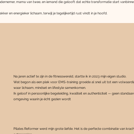
dernemer, mama van twee, en iemand die gelooft dat echte transformatie start vanbinnen
ker en energieker lichaam, terwijl je tegelijkertijd rust vindt in je hoofd.
Na jaren actief te zijn in de fitnesswereld, startte ik in 2023 mijn eigen studio.
Wat begon als een plek voor EMS-training groeide al snel uit tot een volwaardi
waar lichaam, mindset en lifestyle samenkomen.
Ik geloof in persoonlijke begeleiding, kwaliteit en authenticiteit — geen standaar
omgeving waarin je écht gezien wordt
Pilates Reformer werd mijn grote liefde. Het is de perfecte combinatie van krach