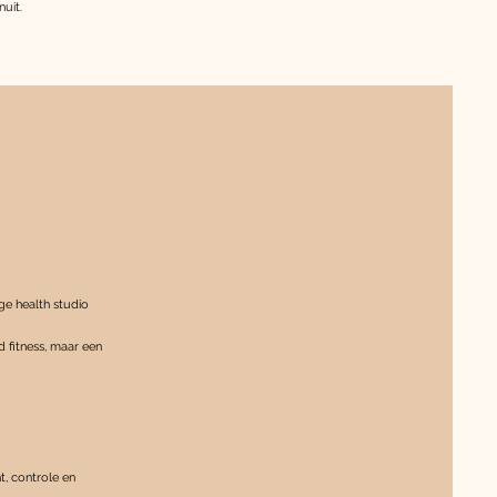
uit.
ge health studio
d fitness, maar een
t, controle en