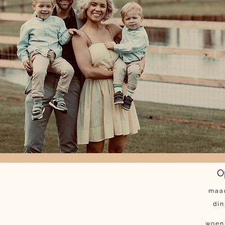
O
maa
di
woen