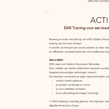
efficiënt werken
ACTI
EMS Training voor een krach
Beweeg en train met behulp van EMS (Elektro Muscula
training van het hele lichaam.
In slechts 20 minuten per sessie activeer je meer da
en efficiënter resultaat boekt dan met traditionele tra
Wat is EMS?
EMS staat voor Elektro Musculaire Stimulatie.
Door middel van zachte elektrische impulsen worden j
begeleid eenvoudige oefeningen uitvoert.
De impulsen versterken je eigen spiercontracties, wa
• sneller kracht opbouwt
• je lichaam verstevigt en vormt
• je core stabiliteit verbetert
• én je uithoudingsvermogen verhoogt
📌 EMS-training is volledig pijnloos. De impulsen vo
afgestemd op jouw niveau.