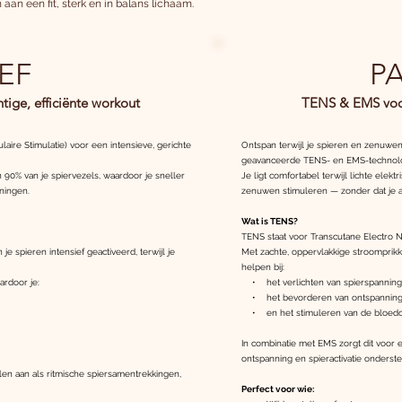
 aan een fit, sterk en in balans lichaam.
EF
PA
tige, efficiënte workout
TENS & EMS voor
ire Stimulatie) voor een intensieve, gerichte
Ontspan terwijl je spieren en zenuwe
geavanceerde TENS- en EMS-technolo
n 90% van je spiervezels, waardoor je sneller
Je ligt comfortabel terwijl lichte elek
iningen.
zenuwen stimuleren — zonder dat je a
Wat is TENS?
TENS staat voor Transcutane Electro N
e spieren intensief geactiveerd, terwijl je
Met zachte, oppervlakkige stroompri
helpen bij:
ardoor je:
• het verlichten van spierspanning
• het bevorderen van ontspanning
• en het stimuleren van de bloedcir
In combinatie met EMS zorgt dit voor e
ontspanning en spieractivatie onderste
elen aan als ritmische spiersamentrekkingen,
Perfect voor wie: