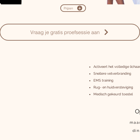
Prijzen
Vraag je gratis proefsessie aan
Activeert het volledige licha
Snellere vetverbranding
EMS training
Rug- en huidversteviging
Medisch gekeurd toestel
O
maa
di