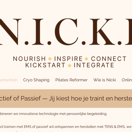
nementen
Cryo Shaping
Pilates Reformer
Wie is Nicki
Onli
tief of Passief — Jij kiest hoe je traint en herste
 combineren we innovatieve technologie met persoonlijke begeleiding.
 wil trainen met EMS of passief wil ontspannen en herstellen met TENS & EMS, we