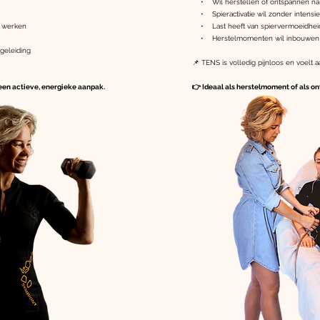
• Wil herstellen of ontspannen na 
• Spieractivatie wil zonder intensi
l werken
• Last heeft van spiervermoeidheid
• Herstelmomenten wil inbouwen tu
geleiding
📌 TENS is volledig pijnloos en voelt a
 een actieve, energieke aanpak.
👉 Ideaal als herstelmoment of als 