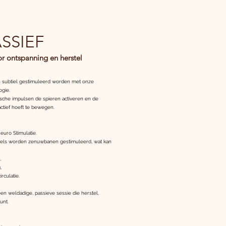
SSIEF
 ontspanning en herstel
n subtiel gestimuleerd worden met onze
gie.
trische impulsen de spieren activeren en de
ctief hoeft te bewegen.
euro Stimulatie.
kkels worden zenuwbanen gestimuleerd, wat kan
,
,
culatie.
en weldadige, passieve sessie die herstel,
unt.