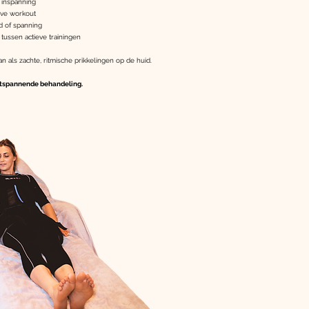
inspanning
eve workout
 of spanning
ssen actieve trainingen
an als zachte, ritmische prikkelingen op de huid.
ontspannende behandeling.