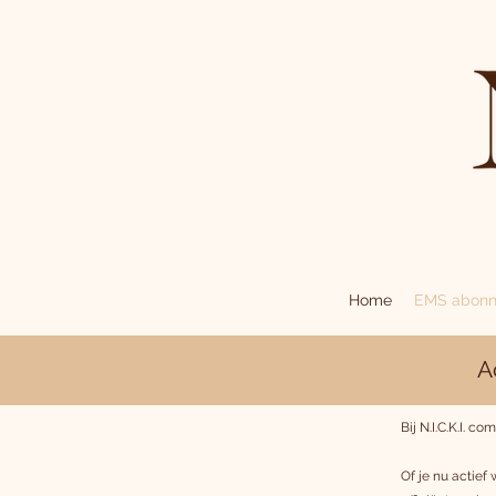
Home
EMS abon
Ac
​Bij N.I.C.K.I.
Of je nu actief