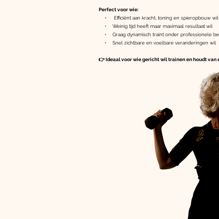
Perfect voor wie:
• Efficiënt aan kracht, toning en spieropbouw wi
• Weinig tijd heeft maar maximaal resultaat wil
• Graag dynamisch traint onder professionele be
• Snel zichtbare en voelbare veranderingen wil
👉 Ideaal voor wie gericht wil trainen en houdt van