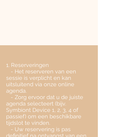
1. Reserveringen
- Het reserveren van een
sessie is verplicht en kan
uitsluitend via onze online
agenda.
- Zorg ervoor dat u de juiste
agenda selecteert (bijv.
Symbiont Device 1, 2, 3, 4 of
passief) om een beschikbare
tijdslot te vinden.
- Uw reservering is pas
definitief na ontvangst van een