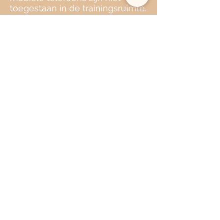
toegestaan in de trainingsruimte.
8. Privacy
- Uw persoonlijke gegevens
worden uitsluitend gebruikt voor
het beheren van uw reservaties
en worden niet gedeeld met
derden.
- Voor meer informatie
verwijzen wij naar ons
privacybeleid.
9. Aansprakelijkheid
- Wij zijn niet verantwoordelijk
voor verlies, schade of diefstal
van persoonlijke eigendommen.
- Schade aan onze apparatuur
door oneigenlijk gebruik kan in
rekening worden gebracht.